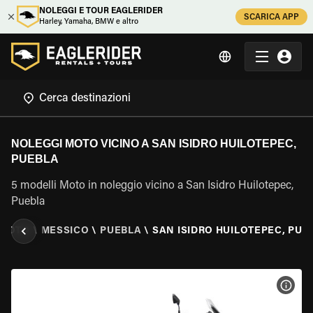
NOLEGGI E TOUR EAGLERIDER
SCARICA APP
Harley, Yamaha, BMW e altro
NOLEGGI MOTO VICINO A SAN ISIDRO HUILOTEPEC,
PUEBLA
5 modelli Moto in noleggio vicino a San Isidro Huilotepec,
Puebla
 MOTO
\
MESSICO
\
PUEBLA
\
SAN ISIDRO HUILOTEPEC, PUE
VISU