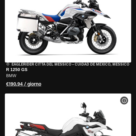
EAGLERIDER CITTÀ DEL MESSICO
•
CUIDAD DE MEXICO, MESSICO
R 1250 GS
BMW
€190.94 / giorno
VISU