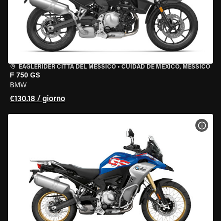
EAGLERIDER CITTÀ DEL MESSICO
•
CUIDAD DE MEXICO, MESSICO
F 750 GS
BMW
€130.18 / giorno
VISU