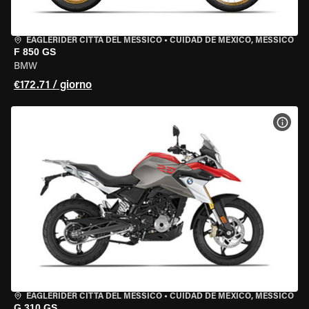
EAGLERIDER CITTÀ DEL MESSICO
•
CUIDAD DE MEXICO, MESSICO
F 850 GS
BMW
€172.71 / giorno
VISU
EAGLERIDER CITTÀ DEL MESSICO
•
CUIDAD DE MEXICO, MESSICO
G 310 GS