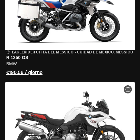
EAGLERIDER CITTÀ DEL MESSICO
•
CUIDAD DE MEXICO, MESSICO
R 1250 GS
BMW
€190.56 / giorno
VISU