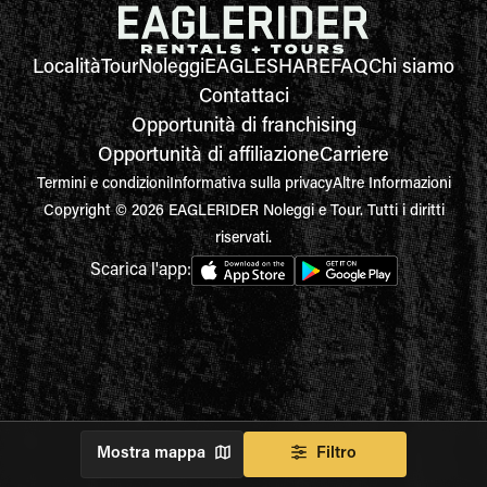
Località
Tour
Noleggi
EAGLESHARE
FAQ
Chi siamo
Contattaci
Opportunità di franchising
Opportunità di affiliazione
Carriere
Termini e condizioni
Informativa sulla privacy
Altre Informazioni
Copyright © 2026 EAGLERIDER Noleggi e Tour. Tutti i diritti
riservati.
Scarica l'app:
Mostra mappa
Filtro