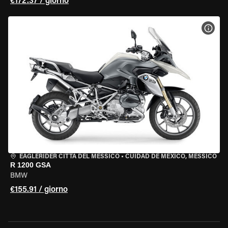
€172.37 / giorno
VISU
EAGLERIDER CITTÀ DEL MESSICO
•
CUIDAD DE MEXICO, MESSICO
R 1200 GSA
BMW
€155.91 / giorno