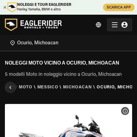
NOLEGGI E TOUR EAGLERIDER
SCARICA APP
Harley, Yamaha, BMW e altro
NOLEGGI MOTO VICINO A OCURIO, MICHOACAN
5 modelli Moto in noleggio vicino a Ocurio, Michoacan
LEGGIO MOTO
\
MESSICO
\
MICHOACAN
\
OCURIO, MICHO
VISU