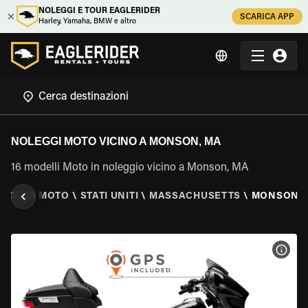
NOLEGGI E TOUR EAGLERIDER
SCARICA APP
Harley, Yamaha, BMW e altro
NOLEGGI MOTO VICINO A MONSON, MA
16 modelli Moto in noleggio vicino a Monson, MA
LEGGIO MOTO
\
STATI UNITI
\
MASSACHUSETTS
\
MONSON, 
VISU