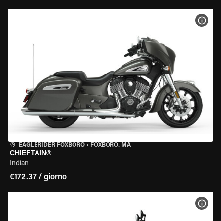
VISU
EAGLERIDER FOXBORO
•
FOXBORO, MA
CHIEFTAIN®
Indian
€172.37 / giorno
VISU