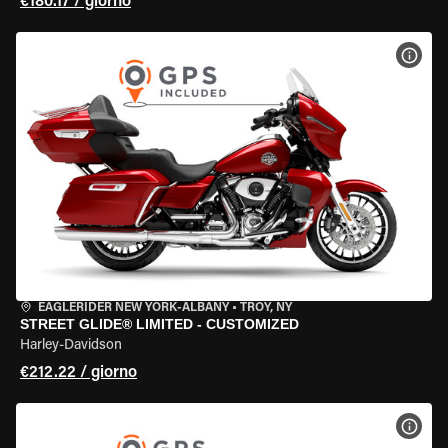
€180.17 / giorno
VISU
EAGLERIDER NEW YORK-ALBANY
•
TROY, NY
STREET GLIDE® LIMITED - CUSTOMIZED
Harley-Davidson
€212.22 / giorno
VISU