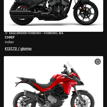
EAGLERIDER FOXBORO
•
FOXBORO, MA
CHIEF
Indian
€137.72 / giorno
VISU