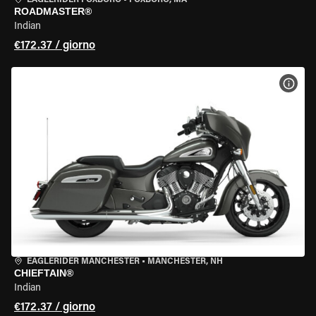
EAGLERIDER FOXBORO
•
FOXBORO, MA
ROADMASTER®
Indian
€172.37 / giorno
VISU
EAGLERIDER MANCHESTER
•
MANCHESTER, NH
CHIEFTAIN®
Indian
€172.37 / giorno