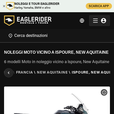
NOLEGGI E TOUR EAGLERIDER
SCARICA APP
Harley, Yamaha, BMW e altro
NOLEGGI MOTO VICINO A ISPOURE, NEW AQUITAINE
6 modelli Moto in noleggio vicino a Ispoure, New Aquitaine
 MOTO
\
FRANCIA
\
NEW AQUITAINE
\
ISPOURE, NEW AQUIT
VISU