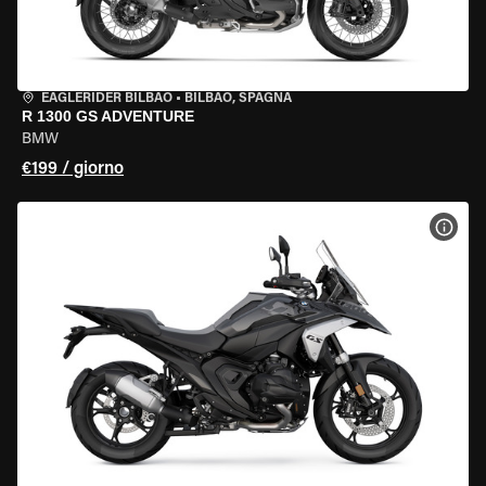
EAGLERIDER BILBAO
•
BILBAO, SPAGNA
R 1300 GS ADVENTURE
BMW
€199 / giorno
VISU