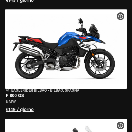
€149 / giorno
VISU
EAGLERIDER BILBAO
•
BILBAO, SPAGNA
F 800 GS
BMW
€149 / giorno
VISU