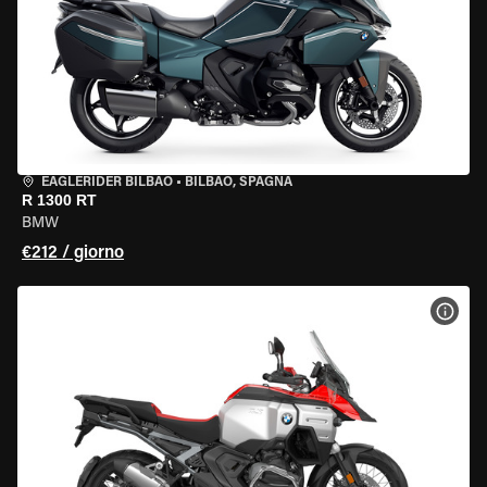
EAGLERIDER BILBAO
•
BILBAO, SPAGNA
R 1300 RT
BMW
€212 / giorno
VISU