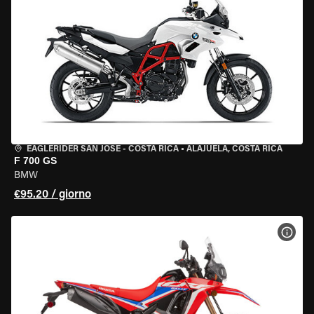
EAGLERIDER SAN JOSE - COSTA RICA
•
ALAJUELA, COSTA RICA
F 700 GS
BMW
€95.20 / giorno
VISU