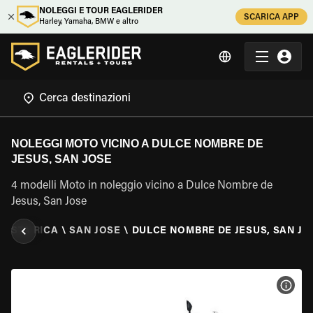
NOLEGGI E TOUR EAGLERIDER
SCARICA APP
Harley, Yamaha, BMW e altro
NOLEGGI MOTO VICINO A DULCE NOMBRE DE
JESUS, SAN JOSE
4 modelli Moto in noleggio vicino a Dulce Nombre de
Jesus, San Jose
COSTA RICA
\
SAN JOSE
\
DULCE NOMBRE DE JESUS, SAN JO
VISU