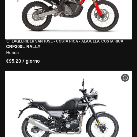
EAGLERIDER SAN JOSE - COSTA RICA
•
ALAJUELA, COSTA RICA
CRF300L RALLY
Honda
€95.20 / giorno
VISU