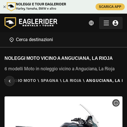
NOLEGGI E TOUR EAGLERIDER
SCARICA APP
Harley, Yamaha, BMW e altro
NOLEGGI MOTO VICINO A ANGUCIANA, LA RIOJA
6 modelli Moto in noleggio vicino a Anguciana, La Rioja
NOLEGGIO MOTO
\
SPAGNA
\
LA RIOJA
\
ANGUCIANA, LA RI
VISU