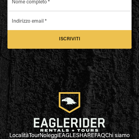
Nome completo
*
Indirizzo email
*
ISCRIVITI
Località
Tour
Noleggi
EAGLESHARE
FAQ
Chi siamo