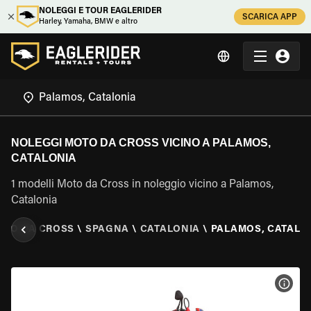
NOLEGGI E TOUR EAGLERIDER
SCARICA APP
Harley, Yamaha, BMW e altro
NOLEGGI MOTO DA CROSS VICINO A PALAMOS,
CATALONIA
1 modelli Moto da Cross in noleggio vicino a Palamos,
Catalonia
OTO DA CROSS
\
SPAGNA
\
CATALONIA
\
PALAMOS, CATALO
VISU