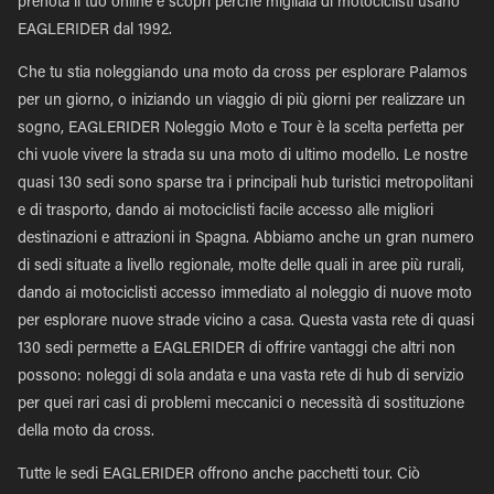
prenota il tuo online e scopri perché migliaia di motociclisti usano
EAGLERIDER dal 1992.
Che tu stia noleggiando una moto da cross per esplorare Palamos
per un giorno, o iniziando un viaggio di più giorni per realizzare un
sogno, EAGLERIDER Noleggio Moto e Tour è la scelta perfetta per
chi vuole vivere la strada su una moto di ultimo modello. Le nostre
quasi 130 sedi sono sparse tra i principali hub turistici metropolitani
e di trasporto, dando ai motociclisti facile accesso alle migliori
destinazioni e attrazioni in Spagna. Abbiamo anche un gran numero
di sedi situate a livello regionale, molte delle quali in aree più rurali,
dando ai motociclisti accesso immediato al noleggio di nuove moto
per esplorare nuove strade vicino a casa. Questa vasta rete di quasi
130 sedi permette a EAGLERIDER di offrire vantaggi che altri non
possono: noleggi di sola andata e una vasta rete di hub di servizio
per quei rari casi di problemi meccanici o necessità di sostituzione
della moto da cross.
Tutte le sedi EAGLERIDER offrono anche pacchetti tour. Ciò