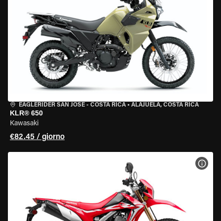
EAGLERIDER SAN JOSE - COSTA RICA
•
ALAJUELA, COSTA RICA
KLR® 650
Kawasaki
€82.45 / giorno
VISU