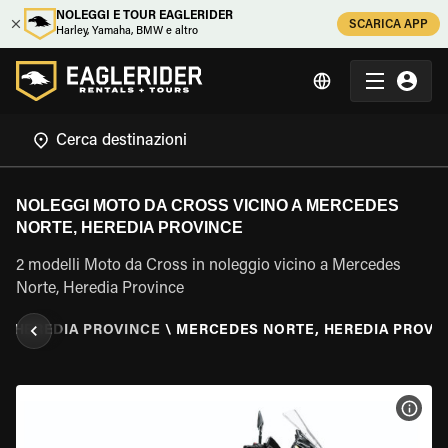
NOLEGGI E TOUR EAGLERIDER
SCARICA APP
Harley, Yamaha, BMW e altro
NOLEGGI MOTO DA CROSS VICINO A MERCEDES
NORTE, HEREDIA PROVINCE
2 modelli Moto da Cross in noleggio vicino a Mercedes
Norte, Heredia Province
\
HEREDIA PROVINCE
\
MERCEDES NORTE, HEREDIA PROVI
VISU