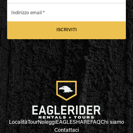
Indirizzo email
*
ISCRIVITI
Località
Tour
Noleggi
EAGLESHARE
FAQ
Chi siamo
Contattaci