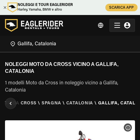
NOLEGGI E TOUR EAGLERIDER
SCARICA APP
Harley, Yamaha, BMW e altro
NOLEGGI MOTO DA CROSS VICINO A GALLIFA,
CATALONIA
1 modelli Moto da Cross in noleggio vicino a Gallifa,
Catalonia
MOTO DA CROSS
\
SPAGNA
\
CATALONIA
\
GALLIFA, CATALO
VISU