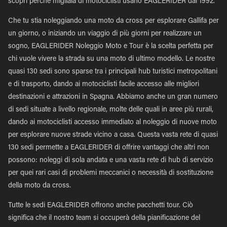
scopri perché migliaia di motociclisti usano EAGLERIDER dal 1992.
Che tu stia noleggiando una moto da cross per esplorare Gallifa per
un giorno, o iniziando un viaggio di più giorni per realizzare un
sogno, EAGLERIDER Noleggio Moto e Tour è la scelta perfetta per
chi vuole vivere la strada su una moto di ultimo modello. Le nostre
quasi 130 sedi sono sparse tra i principali hub turistici metropolitani
e di trasporto, dando ai motociclisti facile accesso alle migliori
destinazioni e attrazioni in Spagna. Abbiamo anche un gran numero
di sedi situate a livello regionale, molte delle quali in aree più rurali,
dando ai motociclisti accesso immediato al noleggio di nuove moto
per esplorare nuove strade vicino a casa. Questa vasta rete di quasi
130 sedi permette a EAGLERIDER di offrire vantaggi che altri non
possono: noleggi di sola andata e una vasta rete di hub di servizio
per quei rari casi di problemi meccanici o necessità di sostituzione
della moto da cross.
Tutte le sedi EAGLERIDER offrono anche pacchetti tour. Ciò
significa che il nostro team si occuperà della pianificazione del