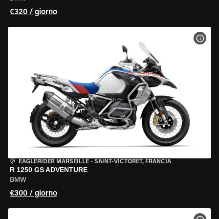
€320 / giorno
VISU
EAGLERIDER MARSEILLE
•
SAINT-VICTORET, FRANCIA
R 1250 GS ADVENTURE
BMW
€300 / giorno