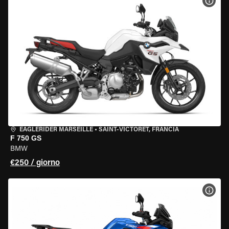
VISU
EAGLERIDER MARSEILLE
•
SAINT-VICTORET, FRANCIA
F 750 GS
BMW
€250 / giorno
VISU