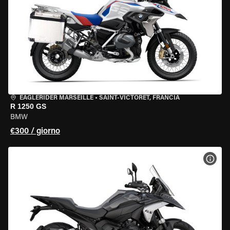
EAGLERIDER MARSEILLE
•
SAINT-VICTORET, FRANCIA
R 1250 GS
BMW
€300 / giorno
VISU