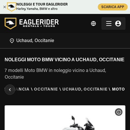
NOLEGGI E TOUR EAGLERIDER
SCARICA APP
Harley, Yamaha, BMW e altro
NOLEGGI MOTO BMW VICINO A UCHAUD, OCCITANIE
7 modelli Moto BMW in noleggio vicino a Uchaud,
Occitanie
ER
\
FRANCIA
\
OCCITANIE
\
UCHAUD, OCCITANIE
\
MOTO 
VISU