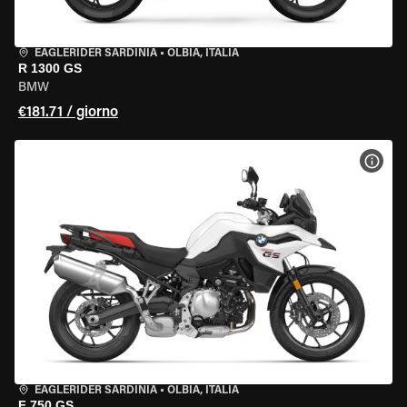
EAGLERIDER SARDINIA
•
OLBIA, ITALIA
R 1300 GS
BMW
€181.71 / giorno
VISU
EAGLERIDER SARDINIA
•
OLBIA, ITALIA
F 750 GS