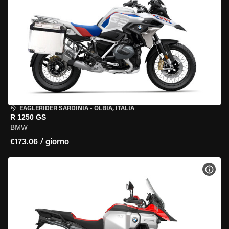
EAGLERIDER SARDINIA
•
OLBIA, ITALIA
R 1250 GS
BMW
€173.06 / giorno
VISU