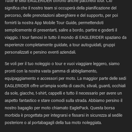
Tutte le sedi EAGLERIDER offrono anche pacchetti tour. Ciò
significa che il nostro team si occuperà della pianificazione del
percorso, delle prenotazioni alberghiere e del supporto, per poi
fornirti la nostra App Mobile Tour Guide, permettendoti
semplicemente di presentarti, salire a bordo, partire e goderti il
viaggio. I tour famosi in tutto il mondo di EAGLERIDER spaziano da
esperienze completamente guidate, a tour autoguidati, gruppi
personalizzati e persino eventi aziendali.
Se voli per il tuo noleggio o tour e vuoi viaggiare leggero, siamo
pronti con la nostra vasta gamma di abbigliamento,
equipaggiamento e accessori per moto. La maggior parte delle sedi
EAGLERIDER offre un'ampia scelta di caschi, stivali, guanti, occhiali
da sole, giacche, t-shirt, cappelli e tutto il necessario per avere un
aspetto fantastico e stare comodi sulla strada. Abbiamo persino il
nostro bagaglio per moto chiamato EaglePack. Questa borsa
morbida è progettata per integrarsi e fissarsi in sicurezza al sedile
posteriore o al portabagagli della tua moto noleggiata.