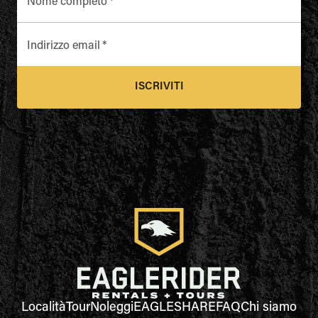
Nome completo
*
Indirizzo email
*
ISCRIVITI
Località
Tour
Noleggi
EAGLESHARE
FAQ
Chi siamo