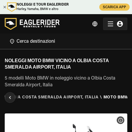
NOLEGGI E TOUR EAGLERIDER
SCARICA APP
Harley, Yamaha, BMW e altro
NOLEGGI MOTO BMW VICINO A OLBIA COSTA
SMERALDA AIRPORT, ITALIA
5 modelli Moto BMW in noleggio vicino a Olbia Costa
Smeralda Airport, Italia
IA
\
OLBIA COSTA SMERALDA AIRPORT, ITALIA
\
MOTO BMW
VISU