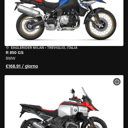
EAGLERIDER MILAN
•
TREVIGLIO, ITALIA
R 850 GS
BMW
€168.91 / giorno
VISU