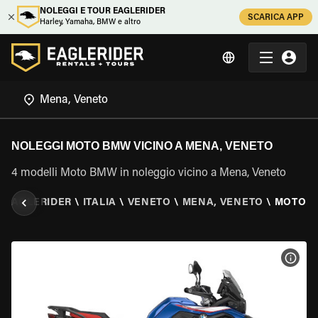
NOLEGGI E TOUR EAGLERIDER
SCARICA APP
Harley, Yamaha, BMW e altro
NOLEGGI MOTO BMW VICINO A MENA, VENETO
4 modelli Moto BMW in noleggio vicino a Mena, Veneto
EAGLERIDER
\
ITALIA
\
VENETO
\
MENA, VENETO
\
MOTO 
VISU