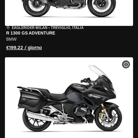
EAGLERIDER MILAN
•
TREVIGLIO, ITALIA
R 1300 GS ADVENTURE
BMW
€199.22 / giorno
VISU