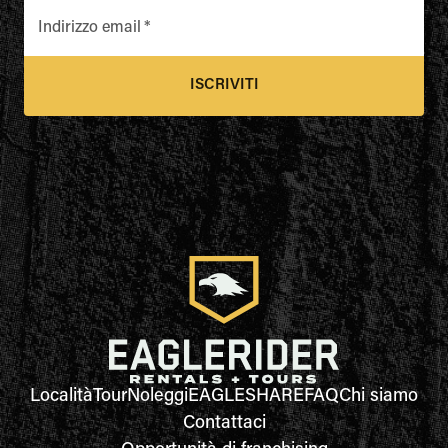
Indirizzo email
*
ISCRIVITI
Località
Tour
Noleggi
EAGLESHARE
FAQ
Chi siamo
Contattaci