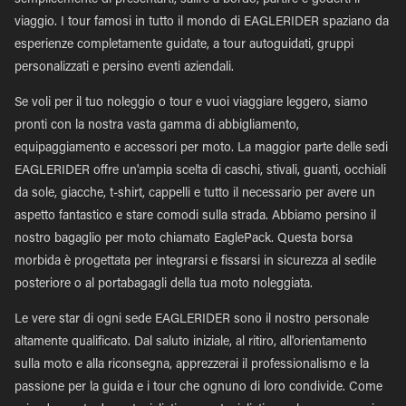
semplicemente di presentarti, salire a bordo, partire e goderti il
viaggio. I tour famosi in tutto il mondo di EAGLERIDER spaziano da
esperienze completamente guidate, a tour autoguidati, gruppi
personalizzati e persino eventi aziendali.
Se voli per il tuo noleggio o tour e vuoi viaggiare leggero, siamo
pronti con la nostra vasta gamma di abbigliamento,
equipaggiamento e accessori per moto. La maggior parte delle sedi
EAGLERIDER offre un'ampia scelta di caschi, stivali, guanti, occhiali
da sole, giacche, t-shirt, cappelli e tutto il necessario per avere un
aspetto fantastico e stare comodi sulla strada. Abbiamo persino il
nostro bagaglio per moto chiamato EaglePack. Questa borsa
morbida è progettata per integrarsi e fissarsi in sicurezza al sedile
posteriore o al portabagagli della tua moto noleggiata.
Le vere star di ogni sede EAGLERIDER sono il nostro personale
altamente qualificato. Dal saluto iniziale, al ritiro, all'orientamento
sulla moto e alla riconsegna, apprezzerai il professionalismo e la
passione per la guida e i tour che ognuno di loro condivide. Come