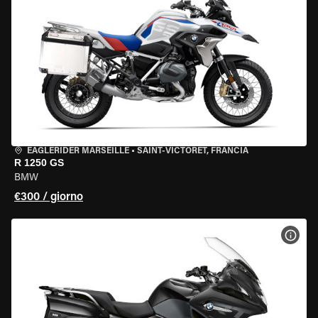
EAGLERIDER MARSEILLE
•
SAINT-VICTORET, FRANCIA
R 1250 GS
BMW
€300 / giorno
VISU