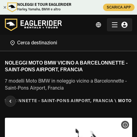
NOLEGGI E TOUR EAGLERIDER
SCARICA APP
Harley, Yamaha, BMW e altro
NOLEGGI MOTO BMW VICINO A BARCELONNETTE -
SAINT-PONS AIRPORT, FRANCIA
7 modelli Moto BMW in noleggio vicino a Barcelonnette -
Saint-Pons Airport, Francia
ARCELONNETTE - SAINT-PONS AIRPORT, FRANCIA
\
MOTO 
VISU