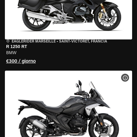
EAGLERIDER MARSEILLE
•
SAINT-VICTORET, FRANCIA
R 1250 RT
BMW
€300 / giorno
VISU