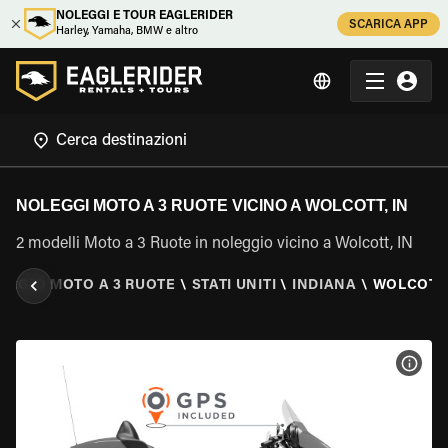
NOLEGGI E TOUR EAGLERIDER
SCARICA APP
Harley, Yamaha, BMW e altro
NOLEGGI MOTO A 3 RUOTE VICINO A WOLCOTT, IN
2 modelli Moto a 3 Ruote in noleggio vicino a Wolcott, IN
EGGIO MOTO A 3 RUOTE
\
STATI UNITI
\
INDIANA
\
WOLCOTT,
VISU