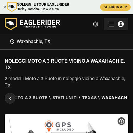
NOLEGGI E TOUR EAGLERIDER
SCARICA APP
Harley, Yamaha, BMW e altro
NOLEGGI MOTO A 3 RUOTE VICINO A WAXAHACHIE,
TX
2 modelli Moto a 3 Ruote in noleggio vicino a Waxahachie,
TX
GIO MOTO A 3 RUOTE
\
STATI UNITI
\
TEXAS
\
WAXAHACHIE,
VISU