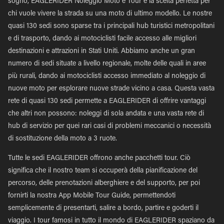
sogno, EAGLERIDER Noleggio Moto e Tour è la scelta perfetta per
chi vuole vivere la strada su una moto di ultimo modello. Le nostre
quasi 130 sedi sono sparse tra i principali hub turistici metropolitani
e di trasporto, dando ai motociclisti facile accesso alle migliori
destinazioni e attrazioni in Stati Uniti. Abbiamo anche un gran
numero di sedi situate a livello regionale, molte delle quali in aree
più rurali, dando ai motociclisti accesso immediato al noleggio di
nuove moto per esplorare nuove strade vicino a casa. Questa vasta
rete di quasi 130 sedi permette a EAGLERIDER di offrire vantaggi
che altri non possono: noleggi di sola andata e una vasta rete di
hub di servizio per quei rari casi di problemi meccanici o necessità
di sostituzione della moto a 3 ruote.
Tutte le sedi EAGLERIDER offrono anche pacchetti tour. Ciò
significa che il nostro team si occuperà della pianificazione del
percorso, delle prenotazioni alberghiere e del supporto, per poi
fornirti la nostra App Mobile Tour Guide, permettendoti
semplicemente di presentarti, salire a bordo, partire e goderti il
viaggio. I tour famosi in tutto il mondo di EAGLERIDER spaziano da