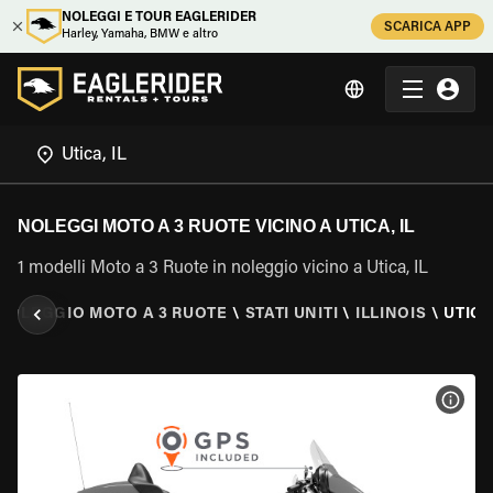
NOLEGGI E TOUR EAGLERIDER
SCARICA APP
Harley, Yamaha, BMW e altro
NOLEGGI MOTO A 3 RUOTE VICINO A UTICA, IL
1 modelli Moto a 3 Ruote in noleggio vicino a Utica, IL
NOLEGGIO MOTO A 3 RUOTE
\
STATI UNITI
\
ILLINOIS
\
UTICA
VISU