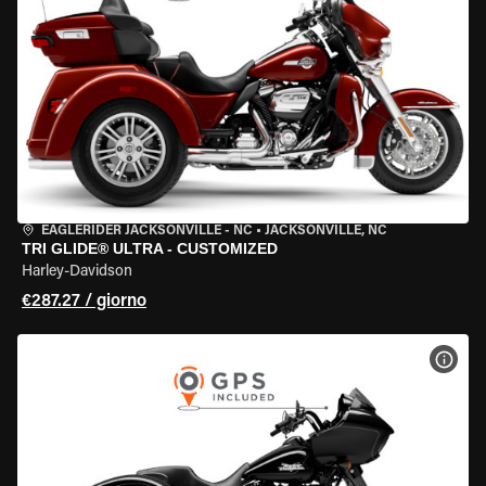
EAGLERIDER JACKSONVILLE - NC
•
JACKSONVILLE, NC
TRI GLIDE® ULTRA - CUSTOMIZED
Harley-Davidson
€287.27 / giorno
VISU