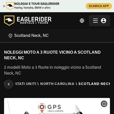
NOLEGGI E TOUR EAGLERIDER
SCARICA APP
Harley, Yamaha, BMW e altro
NOLEGGI MOTO A 3 RUOTE VICINO A SCOTLAND
NECK, NC
2 modelli Moto a 3 Ruote in noleggio vicino a Scotland
Neck, NC
RUOTE
\
STATI UNITI
\
NORTH CAROLINA
\
SCOTLAND NECK,
VISU