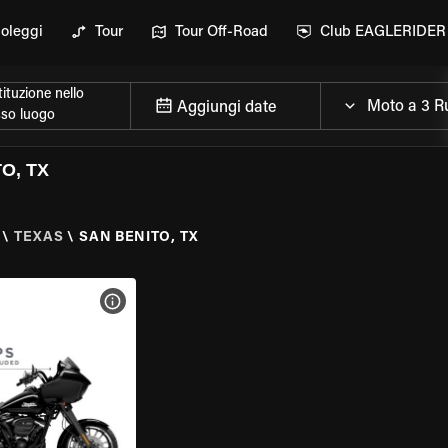
oleggi
Tour
Tour Off-Road
Club EAGLERIDER
ituzione nello
Aggiungi date
sso luogo
O, TX
\
TEXAS
\
SAN BENITO, TX
ELLA MOTO
VISUALIZZA SPECIFICHE DELLA MOTO