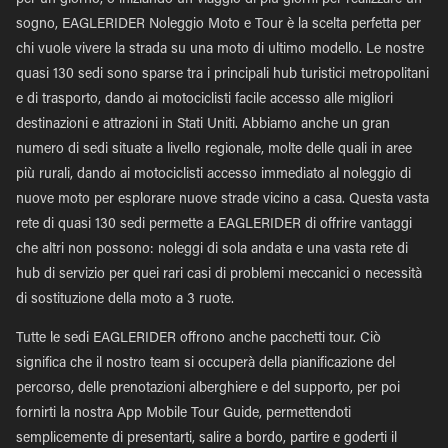
per un giorno, o iniziando un viaggio di più giorni per realizzare un
sogno, EAGLERIDER Noleggio Moto e Tour è la scelta perfetta per
chi vuole vivere la strada su una moto di ultimo modello. Le nostre
quasi 130 sedi sono sparse tra i principali hub turistici metropolitani
e di trasporto, dando ai motociclisti facile accesso alle migliori
destinazioni e attrazioni in Stati Uniti. Abbiamo anche un gran
numero di sedi situate a livello regionale, molte delle quali in aree
più rurali, dando ai motociclisti accesso immediato al noleggio di
nuove moto per esplorare nuove strade vicino a casa. Questa vasta
rete di quasi 130 sedi permette a EAGLERIDER di offrire vantaggi
che altri non possono: noleggi di sola andata e una vasta rete di
hub di servizio per quei rari casi di problemi meccanici o necessità
di sostituzione della moto a 3 ruote.
Tutte le sedi EAGLERIDER offrono anche pacchetti tour. Ciò
significa che il nostro team si occuperà della pianificazione del
percorso, delle prenotazioni alberghiere e del supporto, per poi
fornirti la nostra App Mobile Tour Guide, permettendoti
semplicemente di presentarti, salire a bordo, partire e goderti il