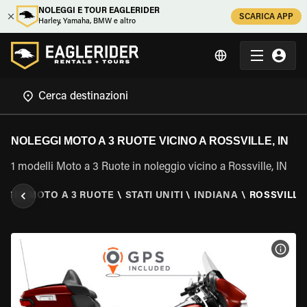
NOLEGGI E TOUR EAGLERIDER
SCARICA APP
Harley, Yamaha, BMW e altro
NOLEGGI MOTO A 3 RUOTE VICINO A ROSSVILLE, IN
1 modelli Moto a 3 Ruote in noleggio vicino a Rossville, IN
GGIO MOTO A 3 RUOTE
\
STATI UNITI
\
INDIANA
\
ROSSVILLE,
VISU