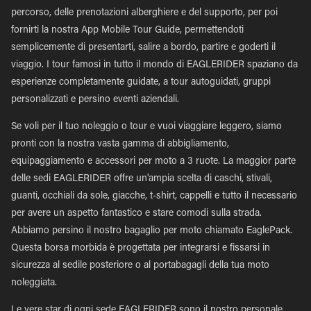
percorso, delle prenotazioni alberghiere e del supporto, per poi
fornirti la nostra App Mobile Tour Guide, permettendoti
semplicemente di presentarti, salire a bordo, partire e goderti il
viaggio. I tour famosi in tutto il mondo di EAGLERIDER spaziano da
esperienze completamente guidate, a tour autoguidati, gruppi
personalizzati e persino eventi aziendali.
Se voli per il tuo noleggio o tour e vuoi viaggiare leggero, siamo
pronti con la nostra vasta gamma di abbigliamento,
equipaggiamento e accessori per moto a 3 ruote. La maggior parte
delle sedi EAGLERIDER offre un'ampia scelta di caschi, stivali,
guanti, occhiali da sole, giacche, t-shirt, cappelli e tutto il necessario
per avere un aspetto fantastico e stare comodi sulla strada.
Abbiamo persino il nostro bagaglio per moto chiamato EaglePack.
Questa borsa morbida è progettata per integrarsi e fissarsi in
sicurezza al sedile posteriore o al portabagagli della tua moto
noleggiata.
Le vere star di ogni sede EAGLERIDER sono il nostro personale