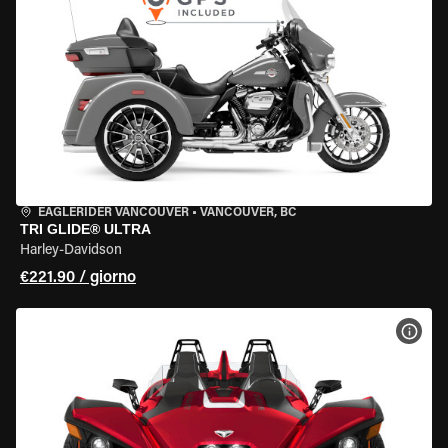
EAGLERIDER VANCOUVER
•
VANCOUVER, BC
TRI GLIDE® ULTRA
Harley-Davidson
€221.90 / giorno
VISU