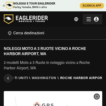
NOLEGGI E TOUR EAGLERIDER
SCARICA APP
Harley, Yamaha, BMW e altro
NOLEGGI MOTO A 3 RUOTE VICINO A ROCHE
HARBOR AIRPORT, WA
2 modelli Moto a 3 Ruote in noleggio vicino a Roche
Harbor Airport, WA
TE
\
STATI UNITI
\
WASHINGTON
\
ROCHE HARBOR AIRPORT,
VISU