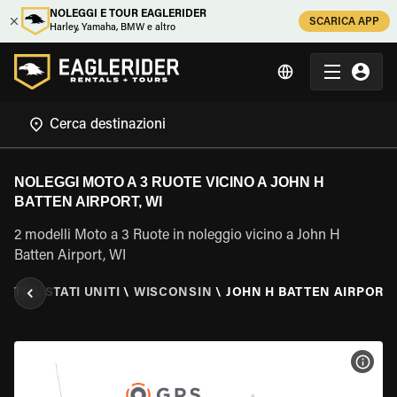
NOLEGGI E TOUR EAGLERIDER
SCARICA APP
Harley, Yamaha, BMW e altro
NOLEGGI MOTO A 3 RUOTE VICINO A JOHN H
BATTEN AIRPORT, WI
2 modelli Moto a 3 Ruote in noleggio vicino a John H
Batten Airport, WI
UOTE
\
STATI UNITI
\
WISCONSIN
\
JOHN H BATTEN AIRPORT,
VISU