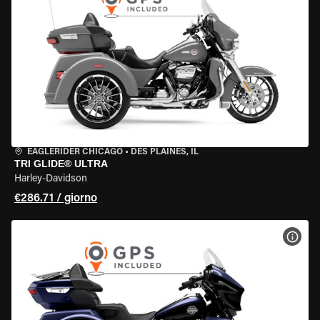
EAGLERIDER CHICAGO
•
DES PLAINES, IL
TRI GLIDE® ULTRA
Harley-Davidson
€286.71 / giorno
VISU