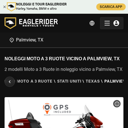
NOLEGGI E TOUR EAGLERIDER
SCARICA APP
Harley, Yamaha, BMW e altro
NOLEGGI MOTO A 3 RUOTE VICINO A PALMVIEW, TX
2 modelli Moto a 3 Ruote in noleggio vicino a Palmview, TX
LEGGIO MOTO A 3 RUOTE
\
STATI UNITI
\
TEXAS
\
PALMVIEW,
VISU