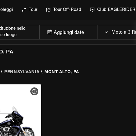
oleggi
Tour
Tour Off-Road
Club EAGLERIDER
ituzione nello
Aggiungi date
sso luogo
O, PA
\
PENNSYLVANIA
\
MONT ALTO, PA
ELLA MOTO
VISUALIZZA SPECIFICHE DELLA MOTO