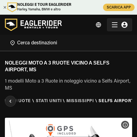
NOLEGGI E TOUR EAGLERIDER
SCARICA APP
Harley, Yamaha, BMW e altro
NOLEGGI MOTO A 3 RUOTE VICINO A SELFS
AIRPORT, MS
1 modelli Moto a 3 Ruote in noleggio vicino a Selfs Airport,
MS
O A 3 RUOTE
\
STATI UNITI
\
MISSISSIPPI
\
SELFS AIRPORT,
VISU