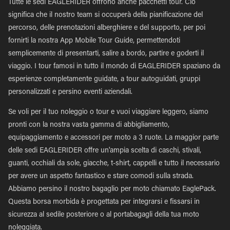
Tutte le sedi EAGLERIDER offrono anche pacchetti tour. Ciò
significa che il nostro team si occuperà della pianificazione del
percorso, delle prenotazioni alberghiere e del supporto, per poi
fornirti la nostra App Mobile Tour Guide, permettendoti
semplicemente di presentarti, salire a bordo, partire e goderti il
viaggio. I tour famosi in tutto il mondo di EAGLERIDER spaziano da
esperienze completamente guidate, a tour autoguidati, gruppi
personalizzati e persino eventi aziendali.
Se voli per il tuo noleggio o tour e vuoi viaggiare leggero, siamo
pronti con la nostra vasta gamma di abbigliamento,
equipaggiamento e accessori per moto a 3 ruote. La maggior parte
delle sedi EAGLERIDER offre un'ampia scelta di caschi, stivali,
guanti, occhiali da sole, giacche, t-shirt, cappelli e tutto il necessario
per avere un aspetto fantastico e stare comodi sulla strada.
Abbiamo persino il nostro bagaglio per moto chiamato EaglePack.
Questa borsa morbida è progettata per integrarsi e fissarsi in
sicurezza al sedile posteriore o al portabagagli della tua moto
noleggiata.