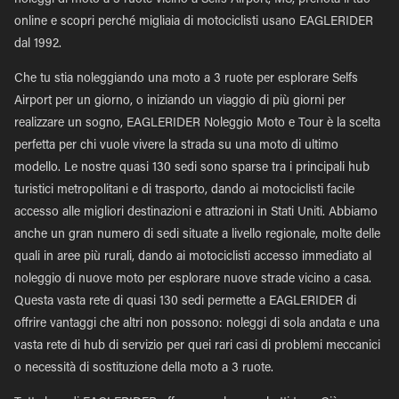
noleggi di moto a 3 ruote vicino a Selfs Airport, MS, prenota il tuo
online e scopri perché migliaia di motociclisti usano EAGLERIDER
dal 1992.
Che tu stia noleggiando una moto a 3 ruote per esplorare Selfs
Airport per un giorno, o iniziando un viaggio di più giorni per
realizzare un sogno, EAGLERIDER Noleggio Moto e Tour è la scelta
perfetta per chi vuole vivere la strada su una moto di ultimo
modello. Le nostre quasi 130 sedi sono sparse tra i principali hub
turistici metropolitani e di trasporto, dando ai motociclisti facile
accesso alle migliori destinazioni e attrazioni in Stati Uniti. Abbiamo
anche un gran numero di sedi situate a livello regionale, molte delle
quali in aree più rurali, dando ai motociclisti accesso immediato al
noleggio di nuove moto per esplorare nuove strade vicino a casa.
Questa vasta rete di quasi 130 sedi permette a EAGLERIDER di
offrire vantaggi che altri non possono: noleggi di sola andata e una
vasta rete di hub di servizio per quei rari casi di problemi meccanici
o necessità di sostituzione della moto a 3 ruote.