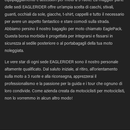
equipaggiamento e accessori per moto a 3 ruote. La maggior parte
delle sedi EAGLERIDER offre un'ampia scelta di caschi, stivali,
guanti, occhiali da sole, giacche, t-shirt, cappelli e tutto il necessario
per avere un aspetto fantastico e stare comodi sulla strada.
Abbiamo persino il nostro bagaglio per moto chiamato EaglePack.
Questa borsa morbida è progettata per integrarsi e fissarsi in
sicurezza al sedile posteriore o al portabagagli della tua moto
noleggiata.
Le vere star di ogni sede EAGLERIDER sono il nostro personale
altamente qualificato. Dal saluto iniziale, al ritiro, all'orientamento
sulla moto a 3 ruote e alla riconsegna, apprezzerai il
professionalismo e la passione per la guida e i tour che ognuno di
loro condivide. Come azienda creata da motociclisti per motociclisti,
non lo vorremmo in alcun altro modo!