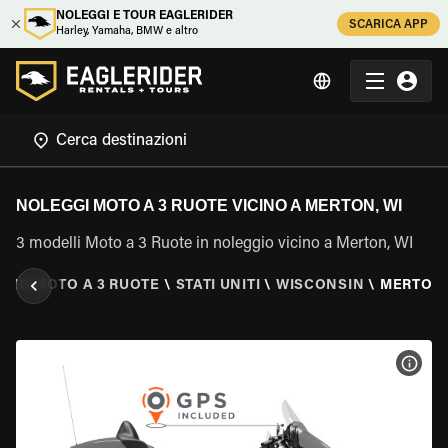
NOLEGGI E TOUR EAGLERIDER
SCARICA APP
Harley, Yamaha, BMW e altro
NOLEGGI MOTO A 3 RUOTE VICINO A MERTON, WI
3 modelli Moto a 3 Ruote in noleggio vicino a Merton, WI
GIO MOTO A 3 RUOTE
\
STATI UNITI
\
WISCONSIN
\
MERTON,
VISU