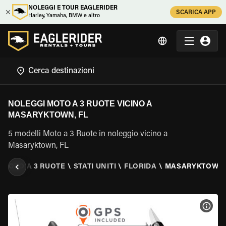
NOLEGGI E TOUR EAGLERIDER
SCARICA APP
Harley, Yamaha, BMW e altro
NOLEGGI MOTO A 3 RUOTE VICINO A
MASARYKTOWN, FL
5 modelli Moto a 3 Ruote in noleggio vicino a
Masaryktown, FL
 MOTO A 3 RUOTE
\
STATI UNITI
\
FLORIDA
\
MASARYKTOWN,
VISU