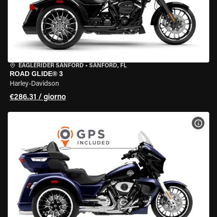
EAGLERIDER SANFORD
•
SANFORD, FL
ROAD GLIDE® 3
Harley-Davidson
€286.31 / giorno
VISU