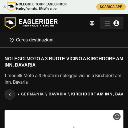
NOLEGGI E TOUR EAGLERIDER
SCARICA APP
Harley, Yamaha, BMW e altro
NOLEGGI MOTO A 3 RUOTE VICINO A KIRCHDORF AM
INN, BAVARIA
1 modelli Moto a 3 Ruote in noleggio vicino a Kirchdorf am
Inn, Bavaria
3 RUOTE
\
GERMANIA
\
BAVARIA
\
KIRCHDORF AM INN, BAVA
VISU