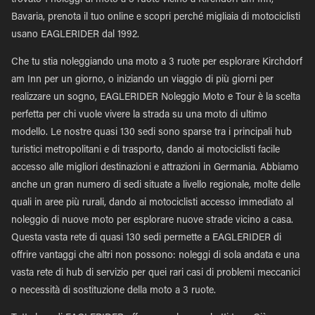
trovato 1 noleggi di moto a 3 ruote vicino a Kirchdorf am Inn,
Bavaria, prenota il tuo online e scopri perché migliaia di motociclisti
usano EAGLERIDER dal 1992.
Che tu stia noleggiando una moto a 3 ruote per esplorare Kirchdorf
am Inn per un giorno, o iniziando un viaggio di più giorni per
realizzare un sogno, EAGLERIDER Noleggio Moto e Tour è la scelta
perfetta per chi vuole vivere la strada su una moto di ultimo
modello. Le nostre quasi 130 sedi sono sparse tra i principali hub
turistici metropolitani e di trasporto, dando ai motociclisti facile
accesso alle migliori destinazioni e attrazioni in Germania. Abbiamo
anche un gran numero di sedi situate a livello regionale, molte delle
quali in aree più rurali, dando ai motociclisti accesso immediato al
noleggio di nuove moto per esplorare nuove strade vicino a casa.
Questa vasta rete di quasi 130 sedi permette a EAGLERIDER di
offrire vantaggi che altri non possono: noleggi di sola andata e una
vasta rete di hub di servizio per quei rari casi di problemi meccanici
o necessità di sostituzione della moto a 3 ruote.