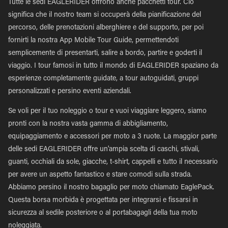
Tutte le sedi EAGLERIDER offrono anche pacchetti tour. Ciò
significa che il nostro team si occuperà della pianificazione del
percorso, delle prenotazioni alberghiere e del supporto, per poi
fornirti la nostra App Mobile Tour Guide, permettendoti
semplicemente di presentarti, salire a bordo, partire e goderti il
viaggio. I tour famosi in tutto il mondo di EAGLERIDER spaziano da
esperienze completamente guidate, a tour autoguidati, gruppi
personalizzati e persino eventi aziendali.
Se voli per il tuo noleggio o tour e vuoi viaggiare leggero, siamo
pronti con la nostra vasta gamma di abbigliamento,
equipaggiamento e accessori per moto a 3 ruote. La maggior parte
delle sedi EAGLERIDER offre un'ampia scelta di caschi, stivali,
guanti, occhiali da sole, giacche, t-shirt, cappelli e tutto il necessario
per avere un aspetto fantastico e stare comodi sulla strada.
Abbiamo persino il nostro bagaglio per moto chiamato EaglePack.
Questa borsa morbida è progettata per integrarsi e fissarsi in
sicurezza al sedile posteriore o al portabagagli della tua moto
noleggiata.