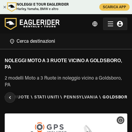
NOLEGGI E TOUR EAGLERIDER
SCARICA APP
Harley, Yamaha, BMW e altro
NOLEGGI MOTO A 3 RUOTE VICINO A GOLDSBORO,
PA
2 modelli Moto a 3 Ruote in noleggio vicino a Goldsboro,
PA
O A 3 RUOTE
\
STATI UNITI
\
PENNSYLVANIA
\
GOLDSBORO,
VISU