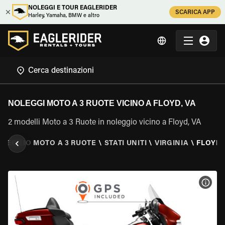
NOLEGGI E TOUR EAGLERIDER
SCARICA APP
Harley, Yamaha, BMW e altro
NOLEGGI MOTO A 3 RUOTE VICINO A FLOYD, VA
2 modelli Moto a 3 Ruote in noleggio vicino a Floyd, VA
LEGGIO MOTO A 3 RUOTE
\
STATI UNITI
\
VIRGINIA
\
FLOYD,
VISU