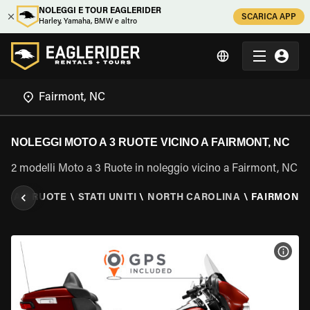
NOLEGGI E TOUR EAGLERIDER
SCARICA APP
Harley, Yamaha, BMW e altro
NOLEGGI MOTO A 3 RUOTE VICINO A FAIRMONT, NC
2 modelli Moto a 3 Ruote in noleggio vicino a Fairmont, NC
O A 3 RUOTE
\
STATI UNITI
\
NORTH CAROLINA
\
FAIRMONT,
VISU