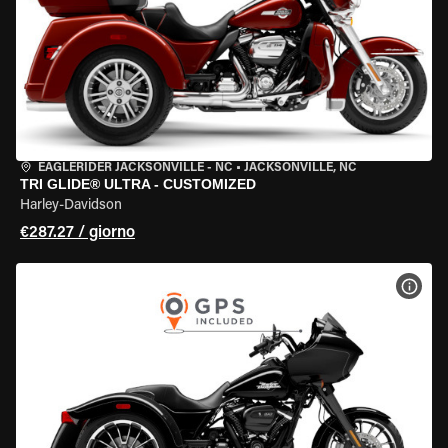
EAGLERIDER JACKSONVILLE - NC
•
JACKSONVILLE, NC
TRI GLIDE® ULTRA - CUSTOMIZED
Harley-Davidson
€287.27 / giorno
VISU