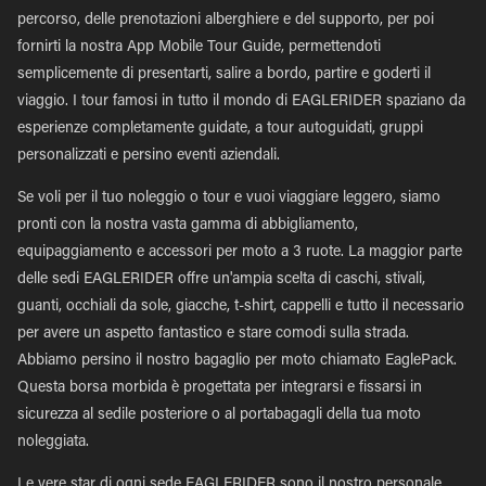
percorso, delle prenotazioni alberghiere e del supporto, per poi
fornirti la nostra App Mobile Tour Guide, permettendoti
semplicemente di presentarti, salire a bordo, partire e goderti il
viaggio. I tour famosi in tutto il mondo di EAGLERIDER spaziano da
esperienze completamente guidate, a tour autoguidati, gruppi
personalizzati e persino eventi aziendali.
Se voli per il tuo noleggio o tour e vuoi viaggiare leggero, siamo
pronti con la nostra vasta gamma di abbigliamento,
equipaggiamento e accessori per moto a 3 ruote. La maggior parte
delle sedi EAGLERIDER offre un'ampia scelta di caschi, stivali,
guanti, occhiali da sole, giacche, t-shirt, cappelli e tutto il necessario
per avere un aspetto fantastico e stare comodi sulla strada.
Abbiamo persino il nostro bagaglio per moto chiamato EaglePack.
Questa borsa morbida è progettata per integrarsi e fissarsi in
sicurezza al sedile posteriore o al portabagagli della tua moto
noleggiata.
Le vere star di ogni sede EAGLERIDER sono il nostro personale