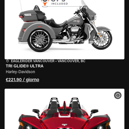
EAGLERIDER VANCOUVER
•
VANCOUVER, BC
TRI GLIDE® ULTRA
Harley-Davidson
€221.90 / giorno
VISU