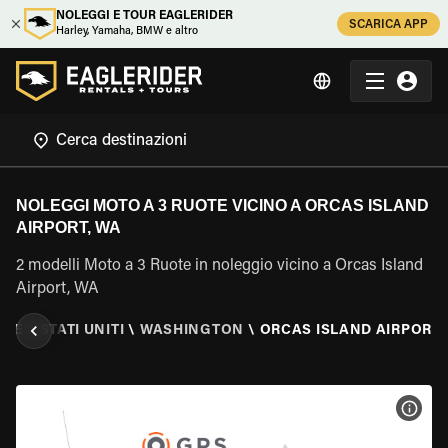
NOLEGGI E TOUR EAGLERIDER
SCARICA APP
Harley, Yamaha, BMW e altro
NOLEGGI MOTO A 3 RUOTE VICINO A ORCAS ISLAND
AIRPORT, WA
2 modelli Moto a 3 Ruote in noleggio vicino a Orcas Island
Airport, WA
OTE
\
STATI UNITI
\
WASHINGTON
\
ORCAS ISLAND AIRPORT,
VISU