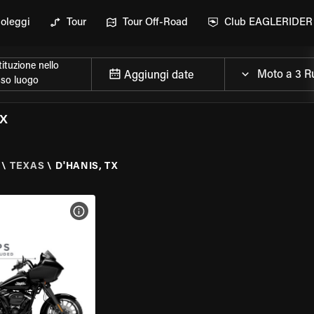
oleggi
Tour
Tour Off-Road
Club EAGLERIDER
ituzione nello
Aggiungi date
sso luogo
TX
\
TEXAS
\
D'HANIS, TX
ELLA MOTO
VISUALIZZA SPECIFICHE DELLA MOTO