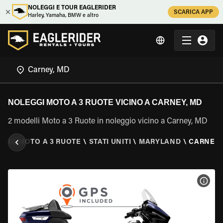
NOLEGGI E TOUR EAGLERIDER
SCARICA APP
Harley, Yamaha, BMW e altro
NOLEGGI MOTO A 3 RUOTE VICINO A CARNEY, MD
2 modelli Moto a 3 Ruote in noleggio vicino a Carney, MD
GIO MOTO A 3 RUOTE
\
STATI UNITI
\
MARYLAND
\
CARNEY,
VISU