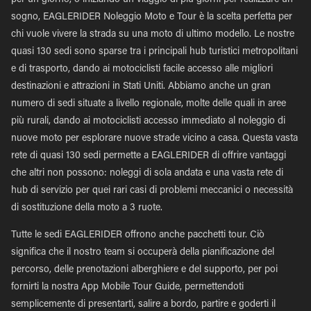
per un giorno, o iniziando un viaggio di più giorni per realizzare un
sogno, EAGLERIDER Noleggio Moto e Tour è la scelta perfetta per
chi vuole vivere la strada su una moto di ultimo modello. Le nostre
quasi 130 sedi sono sparse tra i principali hub turistici metropolitani
e di trasporto, dando ai motociclisti facile accesso alle migliori
destinazioni e attrazioni in Stati Uniti. Abbiamo anche un gran
numero di sedi situate a livello regionale, molte delle quali in aree
più rurali, dando ai motociclisti accesso immediato al noleggio di
nuove moto per esplorare nuove strade vicino a casa. Questa vasta
rete di quasi 130 sedi permette a EAGLERIDER di offrire vantaggi
che altri non possono: noleggi di sola andata e una vasta rete di
hub di servizio per quei rari casi di problemi meccanici o necessità
di sostituzione della moto a 3 ruote.
Tutte le sedi EAGLERIDER offrono anche pacchetti tour. Ciò
significa che il nostro team si occuperà della pianificazione del
percorso, delle prenotazioni alberghiere e del supporto, per poi
fornirti la nostra App Mobile Tour Guide, permettendoti
semplicemente di presentarti, salire a bordo, partire e goderti il