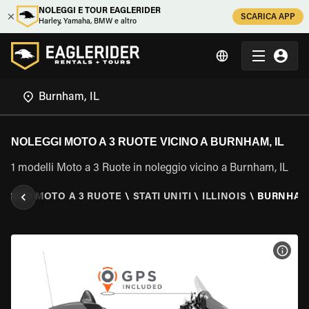
NOLEGGI E TOUR EAGLERIDER
SCARICA APP
Harley, Yamaha, BMW e altro
NOLEGGI MOTO A 3 RUOTE VICINO A BURNHAM, IL
1 modelli Moto a 3 Ruote in noleggio vicino a Burnham, IL
EGGIO MOTO A 3 RUOTE
\
STATI UNITI
\
ILLINOIS
\
BURNHAM,
VISU