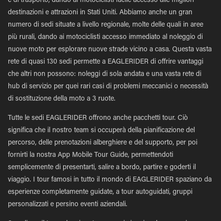
e di trasporto, dando ai motociclisti facile accesso alle migliori
destinazioni e attrazioni in Stati Uniti. Abbiamo anche un gran
numero di sedi situate a livello regionale, molte delle quali in aree
più rurali, dando ai motociclisti accesso immediato al noleggio di
nuove moto per esplorare nuove strade vicino a casa. Questa vasta
rete di quasi 130 sedi permette a EAGLERIDER di offrire vantaggi
che altri non possono: noleggi di sola andata e una vasta rete di
hub di servizio per quei rari casi di problemi meccanici o necessità
di sostituzione della moto a 3 ruote.
Tutte le sedi EAGLERIDER offrono anche pacchetti tour. Ciò
significa che il nostro team si occuperà della pianificazione del
percorso, delle prenotazioni alberghiere e del supporto, per poi
fornirti la nostra App Mobile Tour Guide, permettendoti
semplicemente di presentarti, salire a bordo, partire e goderti il
viaggio. I tour famosi in tutto il mondo di EAGLERIDER spaziano da
esperienze completamente guidate, a tour autoguidati, gruppi
personalizzati e persino eventi aziendali.