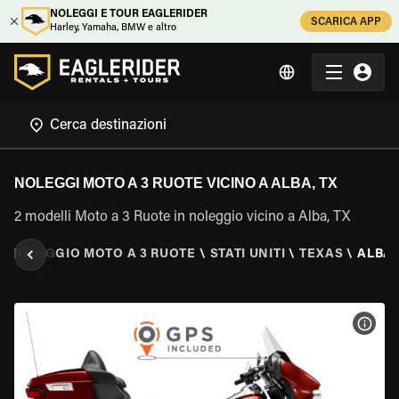
NOLEGGI E TOUR EAGLERIDER
SCARICA APP
Harley, Yamaha, BMW e altro
NOLEGGI MOTO A 3 RUOTE VICINO A ALBA, TX
2 modelli Moto a 3 Ruote in noleggio vicino a Alba, TX
\
NOLEGGIO MOTO A 3 RUOTE
\
STATI UNITI
\
TEXAS
\
ALBA,
VISU