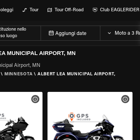
oleggi
Tour
Tour Off-Road
Club EAGLERIDER
ituzione nello
Aggiungi date
sso luogo
EA MUNICIPAL AIRPORT, MN
nicipal Airport, MN
\
MINNESOTA
\
ALBERT LEA MUNICIPAL AIRPORT,
ELLA MOTO
VISUALIZZA SPECIFICHE DELLA MOTO
VISUA