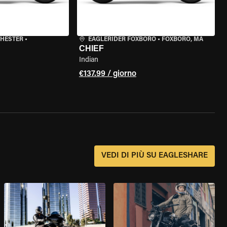
CHESTER
•
EAGLERIDER FOXBORO
•
FOXBORO, MA
CHIEF
Indian
€137.99 / giorno
?
VEDI DI PIÙ SU EAGLESHARE