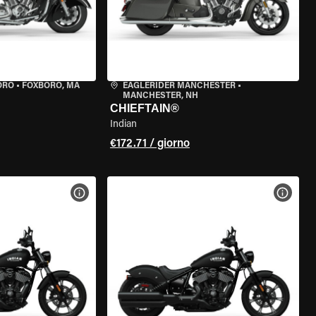
ORO
•
FOXBORO, MA
EAGLERIDER MANCHESTER
•
MANCHESTER, NH
CHIEFTAIN®
Indian
€172.71 / giorno
ELLA MOTO
VISUALIZZA SPECIFICHE DELLA MOTO
VISUA