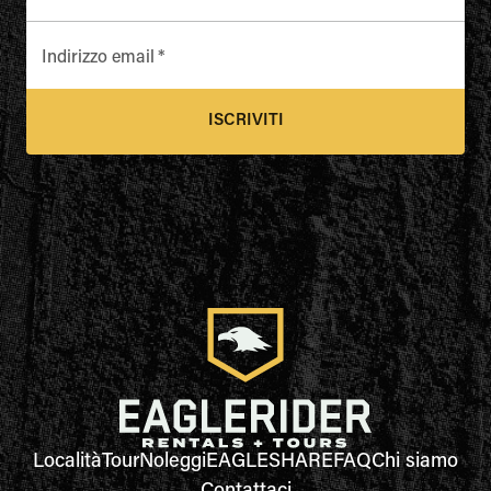
Indirizzo email
*
ISCRIVITI
Località
Tour
Noleggi
EAGLESHARE
FAQ
Chi siamo