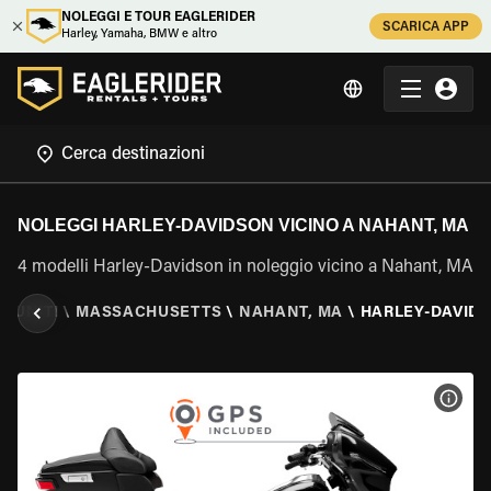
NOLEGGI E TOUR EAGLERIDER
SCARICA APP
Harley, Yamaha, BMW e altro
NOLEGGI HARLEY-DAVIDSON VICINO A NAHANT, MA
4 modelli Harley-Davidson in noleggio vicino a Nahant, MA
I UNITI
\
MASSACHUSETTS
\
NAHANT, MA
\
HARLEY-DAVID
VISU