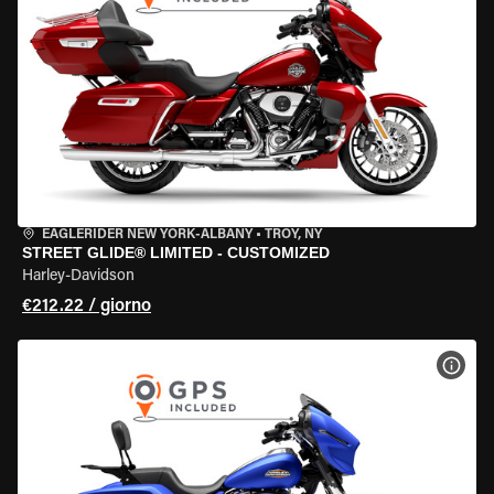
EAGLERIDER NEW YORK-ALBANY
•
TROY, NY
STREET GLIDE® LIMITED - CUSTOMIZED
Harley-Davidson
€212.22 / giorno
VISU