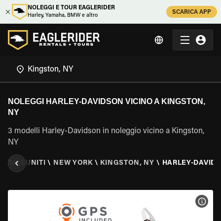
NOLEGGI E TOUR EAGLERIDER
SCARICA APP
Harley, Yamaha, BMW e altro
NOLEGGI HARLEY-DAVIDSON VICINO A KINGSTON,
NY
3 modelli Harley-Davidson in noleggio vicino a Kingston,
NY
\
STATI UNITI
\
NEW YORK
\
KINGSTON, NY
\
HARLEY-DAVID
VISU