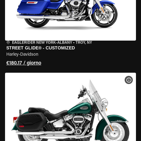
EAGLERIDER NEW YORK-ALBANY
•
TROY, NY
STREET GLIDE® - CUSTOMIZED
Harley-Davidson
€180.17 / giorno
VISU