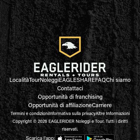
Località
Tour
Noleggi
EAGLESHARE
FAQ
Chi siamo
Contattaci
Opportunità di franchising
Opportunità di affiliazione
Carriere
Termini e condizioni
Informativa sulla privacy
Altre Informazioni
Copyright © 2026 EAGLERIDER Noleggi e Tour. Tutti i diritti
riservati.
Scarica l'app: