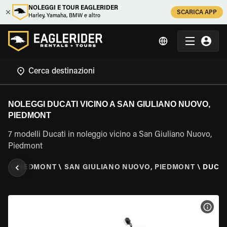
NOLEGGI E TOUR EAGLERIDER
SCARICA APP
Harley, Yamaha, BMW e altro
NOLEGGI DUCATI VICINO A SAN GIULIANO NUOVO,
PIEDMONT
7 modelli Ducati in noleggio vicino a San Giuliano Nuovo,
Piedmont
LIA
\
PIEDMONT
\
SAN GIULIANO NUOVO, PIEDMONT
\
DUCAT
VISU