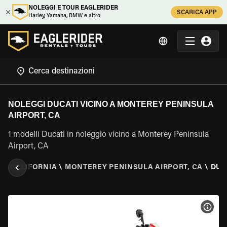
NOLEGGI E TOUR EAGLERIDER
SCARICA APP
Harley, Yamaha, BMW e altro
NOLEGGI DUCATI VICINO A MONTEREY PENINSULA
AIRPORT, CA
1 modelli Ducati in noleggio vicino a Monterey Peninsula
Airport, CA
I
\
CALIFORNIA
\
MONTEREY PENINSULA AIRPORT, CA
\
DUC
VISU