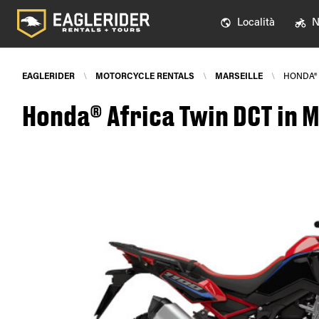
Località
N
EAGLERIDER
\
MOTORCYCLE RENTALS
\
MARSEILLE
\
HONDA® 
Honda® Africa Twin DCT in M