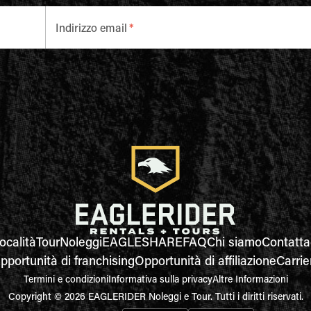
Indirizzo email
*
ocalità
Tour
Noleggi
EAGLESHARE
FAQ
Chi siamo
Contatta
pportunità di franchising
Opportunità di affiliazione
Carrie
Termini e condizioni
Informativa sulla privacy
Altre Informazioni
Copyright © 2026 EAGLERIDER Noleggi e Tour. Tutti i diritti riservati.