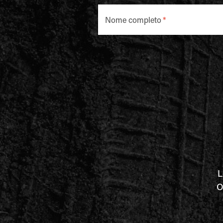
Nome completo
*
L
O