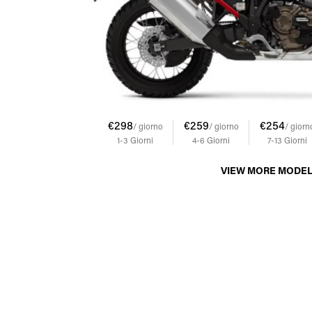
€298
€259
€254
/ giorno
/ giorno
/ giorn
1-3
Giorni
4-6
Giorni
7-13
Giorni
VIEW MORE MODE