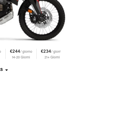
€244
€234
o
/ giorno
/ giorno
14-20
Giorni
21+
Giorni
LS