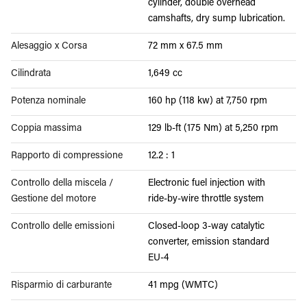
cylinder, double overhead
camshafts, dry sump lubrication.
Alesaggio x Corsa
72 mm x 67.5 mm
Cilindrata
1,649 cc
Potenza nominale
160 hp (118 kw) at 7,750 rpm
Coppia massima
129 lb-ft (175 Nm) at 5,250 rpm
Rapporto di compressione
12.2 : 1
Controllo della miscela /
Electronic fuel injection with
Gestione del motore
ride-by-wire throttle system
Controllo delle emissioni
Closed-loop 3-way catalytic
converter, emission standard
EU-4
Risparmio di carburante
41 mpg (WMTC)