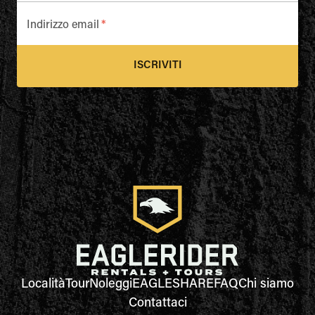
Indirizzo email
*
ISCRIVITI
Località
Tour
Noleggi
EAGLESHARE
FAQ
Chi siamo
Contattaci