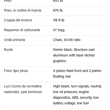
Peso
653 lb.
Peso, in ordine di marcia
676 lb.
Coppia del motore
118 ft-lb
Risparmio di carburante
47 mpg
Unità primaria
Chain, 34/46 ratio
Ruote
Denim black, Structure cast
aluminum with laser etched
graphics
Freni, tipo pinza
4-piston fixed front and 2-piston
floating rear
Luci (come da normativa
High beam, turn signals, neutral,
nazionale), spie luminose
low oil pressure, engine
diagnostics, ABS, security, low
battery voltage, low fuel