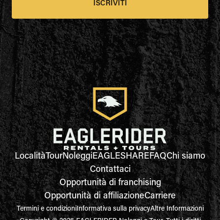
ISCRIVITI
Località
Tour
Noleggi
EAGLESHARE
FAQ
Chi siamo
Contattaci
Opportunità di franchising
Opportunità di affiliazione
Carriere
Termini e condizioni
Informativa sulla privacy
Altre Informazioni