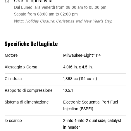
Orari di operatività
Dal Lunedi alla Venerdì from 08:00 am to 05:00 pm
Sabato from 08:00 am to 02:00 pm
Note:
Holiday Closure: Christmas and New Year's Day.
Specifiche Dettagliate
Motore
Milwaukee-Eight® 114
Alesaggio x Corsa
4.016 in. x 4.5 in.
Cilindrata
1,868 cc (114 cu in)
Rapporto di compressione
10.5:1
Sistema di alimentazione
Electronic Sequential Port Fuel
Injection (ESPFI)
lo scarico
2-into-1-into-2 dual side; catalyst
in header