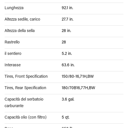
Lunghezza
92.1 in.
Altezza sedile, carico
27.7 in.
Altezza della sella
28 in.
Rastrello
28
il sentiero
5.2 in.
Interasse
63.6 in.
Tires, Front Specification
150/80-16,71H,BW
Tires, Rear Specification
180/70B16,77H,BW
Capacità del serbatoio
3.6 gal.
carburante
Capacità olio (con filtro)
5 qt.