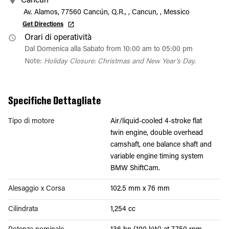
Cancun
Av. Alamos, 77560 Cancún, Q.R., , Cancun, , Messico
Get Directions
Orari di operatività
Dal Domenica alla Sabato from 10:00 am to 05:00 pm
Note:
Holiday Closure: Christmas and New Year's Day.
Specifiche Dettagliate
Tipo di motore
Air/liquid-cooled 4-stroke flat
twin engine, double overhead
camshaft, one balance shaft and
variable engine timing system
BMW ShiftCam.
Alesaggio x Corsa
102.5 mm x 76 mm
Cilindrata
1,254 cc