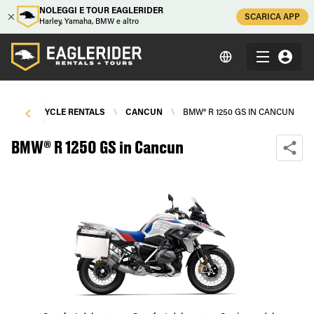
NOLEGGI E TOUR EAGLERIDER
SCARICA APP
Harley, Yamaha, BMW e altro
MOTORCYCLE RENTALS
\
CANCUN
\
BMW® R 1250 GS IN CANCUN
BMW® R 1250 GS in Cancun