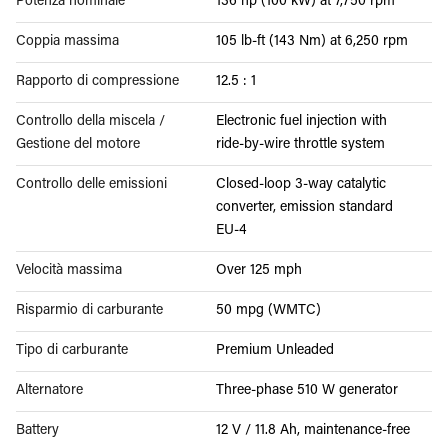
Potenza nominale
136 hp (100 kW) at 7,750 rpm
Coppia massima
105 lb-ft (143 Nm) at 6,250 rpm
Rapporto di compressione
12.5 : 1
Controllo della miscela /
Electronic fuel injection with
Gestione del motore
ride-by-wire throttle system
Controllo delle emissioni
Closed-loop 3-way catalytic
converter, emission standard
EU-4
Velocità massima
Over 125 mph
Risparmio di carburante
50 mpg (WMTC)
Tipo di carburante
Premium Unleaded
Alternatore
Three-phase 510 W generator
Battery
12 V / 11.8 Ah, maintenance-free