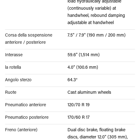
load hydraulically adjustable
(continuously variable) at
handwheel, rebound damping
adjustable at handwheel
Corsa della sospensione
7.5" / 7.9" (190 mm / 200 mm)
anteriore / posteriore
Interasse
59.6" (1,514 mm)
la rotella
4.0" (100.6 mm)
Angolo sterzo
64.3°
Ruote
Cast aluminum wheels
Pneumatico anteriore
120/70 R 19
Pneumatico posteriore
170/60 R 17
Freno (anteriore)
Dual disc brake, floating brake
discs, diameter 12.0" (305 mm),