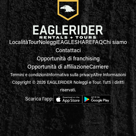
Località
Tour
Noleggi
EAGLESHARE
FAQ
Chi siamo
Contattaci
Opportunità di franchising
Opportunità di affiliazione
Carriere
Termini e condizioni
Informativa sulla privacy
Altre Informazioni
Copyright © 2026 EAGLERIDER Noleggi e Tour. Tutti i diritti
riservati.
Scarica l'app: