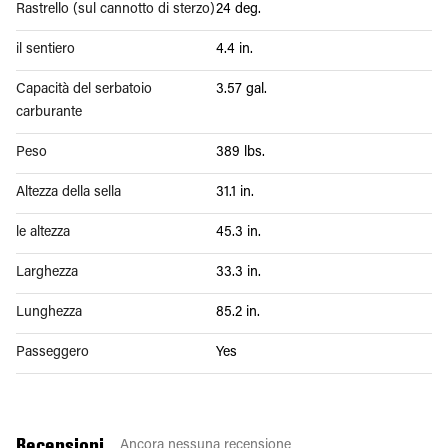
Rastrello (sul cannotto di sterzo)
24 deg.
il sentiero
4.4 in.
Capacità del serbatoio
3.57 gal.
carburante
Peso
389 lbs.
Altezza della sella
31.1 in.
le altezza
45.3 in.
Larghezza
33.3 in.
Lunghezza
85.2 in.
Passeggero
Yes
Recensioni
Ancora nessuna recensione