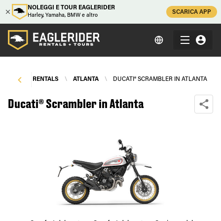
NOLEGGI E TOUR EAGLERIDER
SCARICA APP
Harley, Yamaha, BMW e altro
TORCYCLE RENTALS
\
ATLANTA
\
DUCATI® SCRAMBLER IN ATLANTA
Ducati® Scrambler in Atlanta