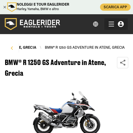
NOLEGGI E TOUR EAGLERIDER
SCARICA APP
Harley, Yamaha, BMW e altro
S
\
ATENE, GRECIA
\
BMW® R 1250 GS ADVENTURE IN ATENE, GRECIA
BMW® R 1250 GS Adventure in Atene,
Grecia