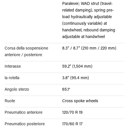
Paralever; WAD strut (travel-
related damping), spring pre-
load hydraulically adjustable
(continuously variable) at
handwheel, rebound damping
adjustable at handwheel
Corsa della sospensione
8.3" / 8.7" (210 mm / 220 mm)
anteriore / posteriore
Interasse
59.2" (1,504 mm)
la rotella
3.8" (95.4 mm)
Angolo sterzo
65.1°
Ruote
Cross spoke wheels
Pneumatico anteriore
120/70 R 19
Pneumatico posteriore
170/60 R 17