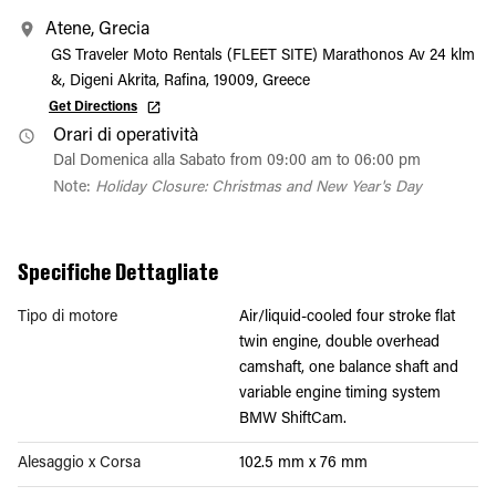
Atene, Grecia
GS Traveler Moto Rentals (FLEET SITE) Marathonos Av 24 klm
&, Digeni Akrita, Rafina, 19009, Greece
Get Directions
Orari di operatività
Dal Domenica alla Sabato from 09:00 am to 06:00 pm
Note:
Holiday Closure: Christmas and New Year's Day
Specifiche Dettagliate
Tipo di motore
Air/liquid-cooled four stroke flat
twin engine, double overhead
camshaft, one balance shaft and
variable engine timing system
BMW ShiftCam.
Alesaggio x Corsa
102.5 mm x 76 mm