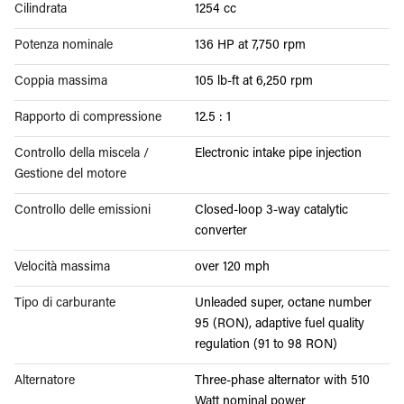
Cilindrata
1254 cc
Potenza nominale
136 HP at 7,750 rpm
Coppia massima
105 lb-ft at 6,250 rpm
Rapporto di compressione
12.5 : 1
Controllo della miscela /
Electronic intake pipe injection
Gestione del motore
Controllo delle emissioni
Closed-loop 3-way catalytic
converter
Velocità massima
over 120 mph
Tipo di carburante
Unleaded super, octane number
95 (RON), adaptive fuel quality
regulation (91 to 98 RON)
Alternatore
Three-phase alternator with 510
Watt nominal power