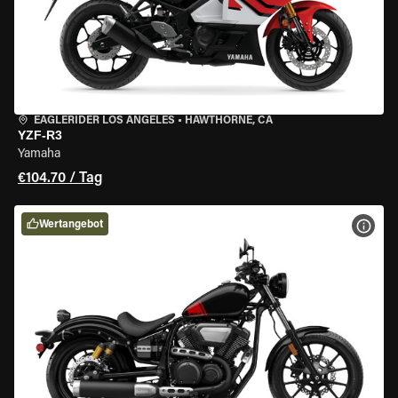
EAGLERIDER LOS ANGELES
•
HAWTHORNE, CA
YZF-R3
Yamaha
€104.70 / Tag
Wertangebot
MOT