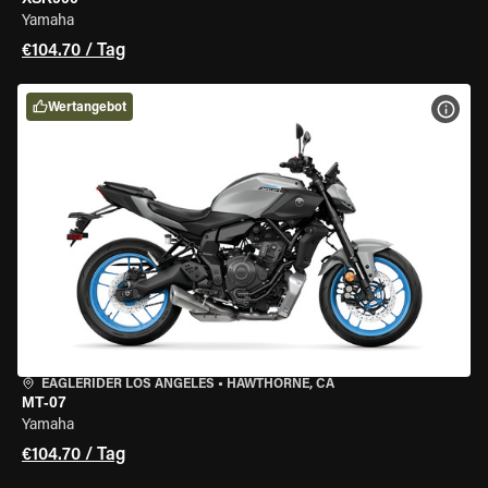
Yamaha
€104.70 / Tag
Wertangebot
MOT
EAGLERIDER LOS ANGELES
•
HAWTHORNE, CA
MT-07
Yamaha
€104.70 / Tag