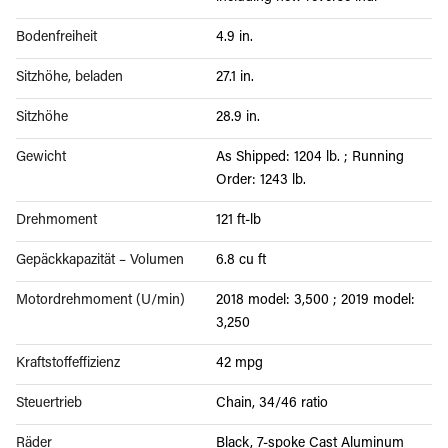
Bodenfreiheit
4.9 in.
Sitzhöhe, beladen
27.1 in.
Sitzhöhe
28.9 in.
Gewicht
As Shipped: 1204 lb. ; Running
Order: 1243 lb.
Drehmoment
121 ft-lb
Gepäckkapazität – Volumen
6.8 cu ft
Motordrehmoment (U/min)
2018 model: 3,500 ; 2019 model:
3,250
Kraftstoffeffizienz
42 mpg
Steuertrieb
Chain, 34/46 ratio
Räder
Black, 7-spoke Cast Aluminum