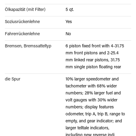
Ölkapazität (mit Filter)
5 qt.
Soziusrückenlehne
Yes
Fahrerrückenlehne
No
Bremsen, Bremssatteltyp
6 piston fixed front with 4-31.75
mm front pistons and 2-25.4
mm linked rear pistons, 31.75
mm single piston floating rear
die Spur
10% larger speedometer and
tachometer with 68% wider
numbers; 28% larger fuel and
volt gauges with 30% wider
numbers; display features
odometer, trip A, trip B, range to
empty, and gear indicator; and
larger telltale indicators,
including new reverse indi