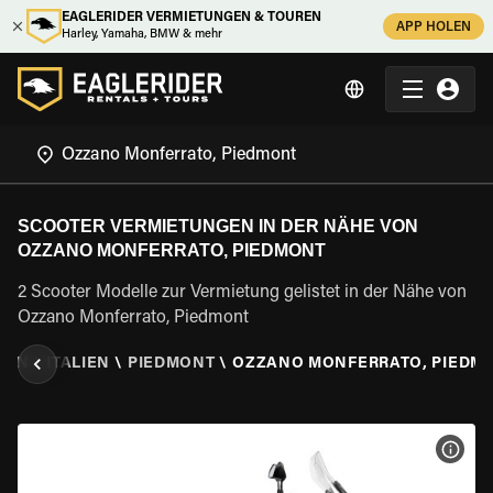
EAGLERIDER VERMIETUNGEN & TOUREN
APP HOLEN
Harley, Yamaha, BMW & mehr
SCOOTER VERMIETUNGEN IN DER NÄHE VON
OZZANO MONFERRATO, PIEDMONT
2 Scooter Modelle zur Vermietung gelistet in der Nähe von
Ozzano Monferrato, Piedmont
TEN
\
ITALIEN
\
PIEDMONT
\
OZZANO MONFERRATO, PIEDM
MOT